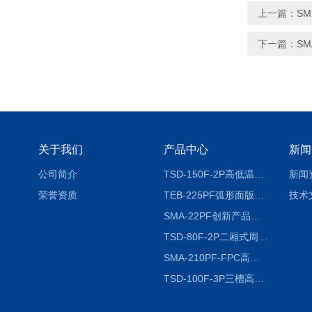
上一篇：
S
下一篇：
S
关于我们
产品中心
新闻
公司简介
TSD-150F-2P高低温冷热冲击试验箱两箱式
新闻
荣誉资质
TEB-225PF弧形面版快速温变试验箱
技术
SMA-22PF创新产品升级版低温恒温恒湿试验箱
TSD-80F-2P二厢式周期稳定冷热冲击试验箱 循环检测
SMA-210PF-FPC高低温湿热弯折试验机按需定制
TSD-100F-3P三槽高低温冷热冲击箱厂商