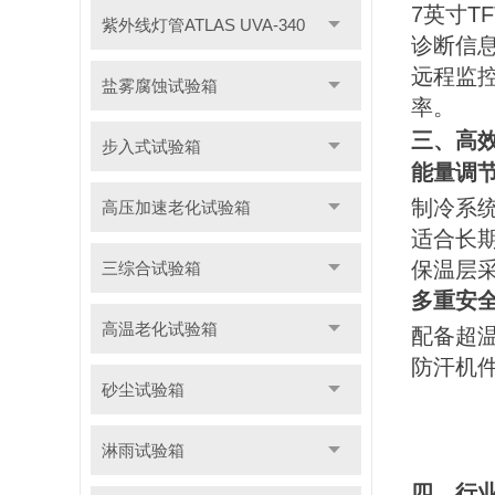
7英寸
紫外线灯管ATLAS UVA-340
诊断信
远程监
盐雾腐蚀试验箱
率。
三、高
步入式试验箱
能量调
制冷系
高压加速老化试验箱
适合长
保温层
三综合试验箱
多重安
高温老化试验箱
配备超
防汗机
砂尘试验箱
淋雨试验箱
四、行