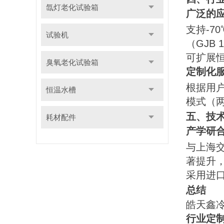
氙灯老化试验箱
广泛的
支持-7
试验机
（GJB 
可扩展恒
臭氧老化试验箱
定制化
根据用户
恒温水槽
模式（
五、技
耗材配件
产学研
与上海
著提升
采用进
总结
皓天鑫
行业定