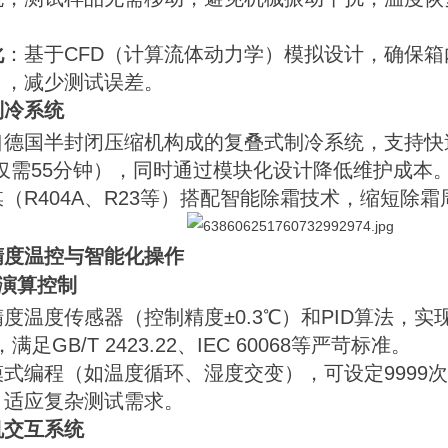
化
：基于CFD（计算流体动力学）模拟设计，确保
），减少测试误差。
制冷系统
口德国半封闭压缩机构成的复叠式制冷系统，支持快
℃仅需55分钟），同时通过模块化设计降低维护成本
（R404A、R23等）搭配智能除霜技术，缩短除
精度温控与智能化操作
动演算控制
度温度传感器（控制精度±0.3℃）和PID算法，实
℃，满足GB/T 2423.22、IEC 60068等严苛标准。
式编程（如温度循环、湿度交变），可设定9999次
，适应复杂测试需求。
机交互系统