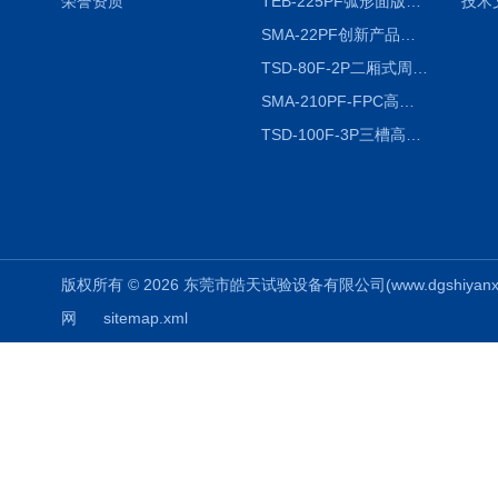
荣誉资质
TEB-225PF弧形面版快速温变试验箱
技术
SMA-22PF创新产品升级版低温恒温恒湿试验箱
TSD-80F-2P二厢式周期稳定冷热冲击试验箱 循环检测
SMA-210PF-FPC高低温湿热弯折试验机按需定制
TSD-100F-3P三槽高低温冷热冲击箱厂商
版权所有 © 2026 东莞市皓天试验设备有限公司(www.dgshiyanxiang.
网
sitemap.xml