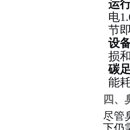
运
电1
节即
设
损
碳
能
四、
尽管
下仍