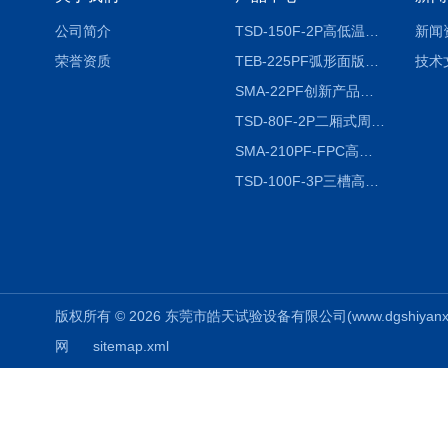
公司简介
TSD-150F-2P高低温冷热冲击试验箱两箱式
新闻
荣誉资质
TEB-225PF弧形面版快速温变试验箱
技术
SMA-22PF创新产品升级版低温恒温恒湿试验箱
TSD-80F-2P二厢式周期稳定冷热冲击试验箱 循环检测
SMA-210PF-FPC高低温湿热弯折试验机按需定制
TSD-100F-3P三槽高低温冷热冲击箱厂商
版权所有 © 2026 东莞市皓天试验设备有限公司(www.dgshiyanxiang.
网
sitemap.xml