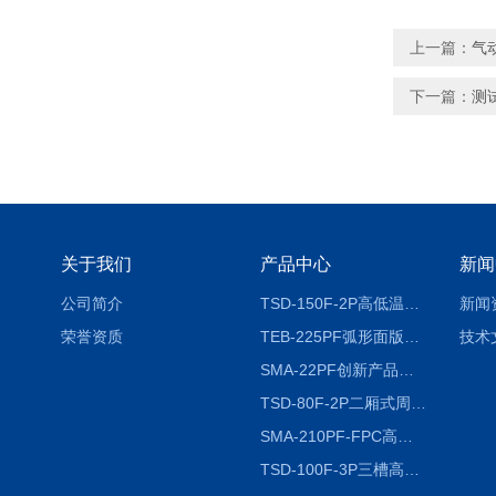
上一篇：
气
下一篇：
测
关于我们
产品中心
新闻
公司简介
TSD-150F-2P高低温冷热冲击试验箱两箱式
新闻
荣誉资质
TEB-225PF弧形面版快速温变试验箱
技术
SMA-22PF创新产品升级版低温恒温恒湿试验箱
TSD-80F-2P二厢式周期稳定冷热冲击试验箱 循环检测
SMA-210PF-FPC高低温湿热弯折试验机按需定制
TSD-100F-3P三槽高低温冷热冲击箱厂商