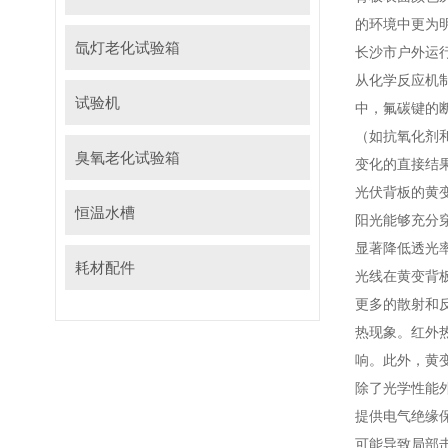
的环境中更为
氙灯老化试验箱
长沙市户外运
从化学反应机
试验机
中，氟碳键的
（如抗氧化剂
臭氧老化试验箱
变化的直接结
光伏背板的黄
恒温水槽
阳光能够充分穿
显著降低透光
耗材配件
光线在黄变背
更多的散射和
热现象。红外
响。此外，黄
除了光学性能
提供电气绝缘
可能导致局部