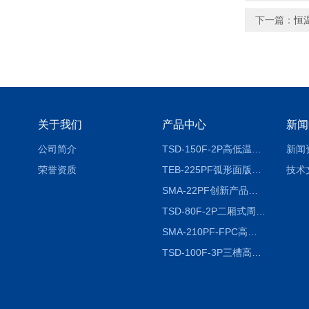
下一篇：
恒
关于我们
产品中心
新闻
公司简介
TSD-150F-2P高低温冷热冲击试验箱两箱式
新闻
荣誉资质
TEB-225PF弧形面版快速温变试验箱
技术
SMA-22PF创新产品升级版低温恒温恒湿试验箱
TSD-80F-2P二厢式周期稳定冷热冲击试验箱 循环检测
SMA-210PF-FPC高低温湿热弯折试验机按需定制
TSD-100F-3P三槽高低温冷热冲击箱厂商