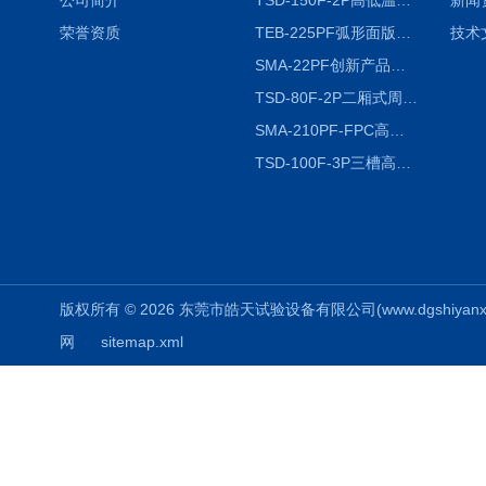
公司简介
TSD-150F-2P高低温冷热冲击试验箱两箱式
新闻
荣誉资质
TEB-225PF弧形面版快速温变试验箱
技术
SMA-22PF创新产品升级版低温恒温恒湿试验箱
TSD-80F-2P二厢式周期稳定冷热冲击试验箱 循环检测
SMA-210PF-FPC高低温湿热弯折试验机按需定制
TSD-100F-3P三槽高低温冷热冲击箱厂商
版权所有 © 2026 东莞市皓天试验设备有限公司(www.dgshiyanxiang.
网
sitemap.xml